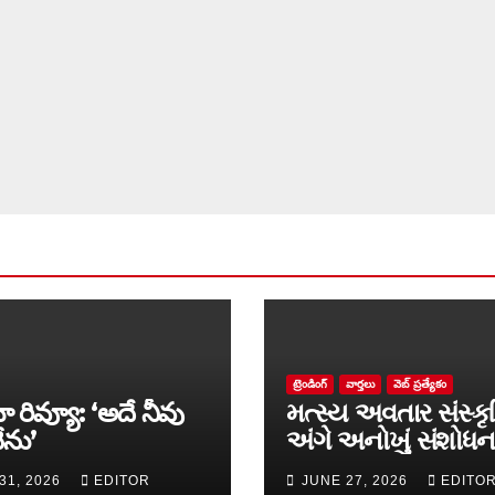
ట్రెండింగ్
వార్త‌లు
వెబ్ ప్రత్యేకం
ా రివ్యూ: ‘అదే నీవు
મત્સ્ય અવતાર સંસ્કૃ
ేను’
અંગે અનોખું સંશોધન
માળખું રજૂ
31, 2026
EDITOR
JUNE 27, 2026
EDITO