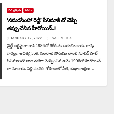
వెబ్ ప్రత్యేకం
సినిమా
‘సమరసింహా రెడ్డి’ సినిమాకి నో చెప్పి
తప్పు చేసిన హీరోయిన్..!
JANUARY 17, 2022
ESALEMEDIA
చైల్డ్ ఆర్టిస్టుగా రాశి 1986లో కెరీర్ ను ఆరంభించారు. రావు
గారిల్లు, ఆదిత్య 369, పలనాటి పౌరుషం లాంటి సూపర్ హిట్
సినిమాలతో బాల నటిగా మెప్పించిన ఆమె 1996లో హీరోయిన్
గా మారారు. పెళ్లి పందిరి, గోకులంలో సీత, శుభాకాంక్షలు…