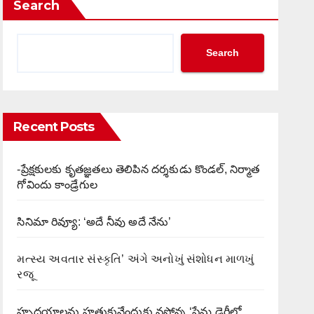
Search
Search
Recent Posts
-ప్రేక్షకులకు కృతజ్ఞతలు తెలిపిన దర్శకుడు కొండల్, నిర్మాత
గోవిందు కాండ్రేగుల
సినిమా రివ్యూ: ‘అదే నీవు అదే నేను’
મત્સ્ય અવતાર સંસ્કૃતિ’ અંગે અનોખું સંશોધન માળખું
રજૂ
హృదయాలను హత్తుకునేందుకు వస్తోన్న ‘ప్రేమ డైరీలో