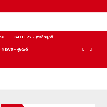
మా
GALLERY – ఫోటో గ్యాలరీ
EWS – ట్రెండింగ్