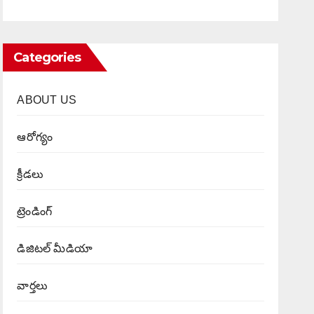
Categories
ABOUT US
ఆరోగ్యం
క్రీడలు
ట్రెండింగ్
డిజిటల్ మీడియా
వార్త‌లు