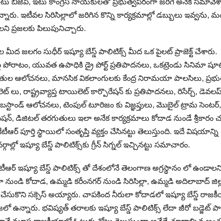
ు. అటు బిజెపి, ఇటు కాంగ్రెస్ నాయకులతో ప్రభుత్వపరంగా జరిగే అనేక సమావేశాల
్నారు. ఇటీవల సిరిసిల్లాలో జరిగిన కొన్ని కార్యక్రమాల్లో డబ్బులు ఇవ్వ‌ను, 
ప్ర‌జ‌ల‌కు పిలుపునిచ్చారు.
 జలగం సుధీర్ ఇష్యూ బేస్డ్ పాలిటిక్స్ మీద ఒక పైలట్ ప్రాజెక్ట్ చేశారు.
జాలపై పోరాటం, యువత ఉపాధికి డ్రై పోర్ట్ ప్రతిపాదనలు, ఒకట్రెండు సినిమా షూట
తుల ఆలోచనలు, మానసిక వికలాంగులకు కేంద్ర నిరామయా పాలసిలు, ప్రభు
 రాష్ట్రవ్యాప్త టాయిలెట్ కార్పొరేషన్ కు ప్రతిపాదనలు, రిసేర్చ్, డెవలప
ెక్ బస్టాండ్ ఆలోచనలు, టెంపుల్ టూరిజం కు విజ్ఞప్తులు, మొబైల్ ట్రామ సెంటర్,
ేషన్, డిజిటల్ తరగుతులు ఇలా అనేక కార్యక్రమాలు కోదాడ నుండే శ్రీకారం చుట
టీఆర్ పూర్తి స్థాయిలో సంతృప్తి వ్యక్తం చేసినట్టు తెలుస్తుంది. ఇదే విషయాన్ని
గాల్లో ఇష్యూ బేస్డ్ పాలిటిక్స్‌కు గ్రీన్ సిగ్నల్ ఇచ్చినట్టు సమాచారం.
న కేటీఆర్ ఇష్యూ బేస్డ్ పాలిటిక్స్ తో దేశంలోనే తెలంగాణ అగ్రస్థానం లో ఉండాలని 
ా నుండి కోదాడ, ఉమ్మడి కరీంనగర్ నుండి సిరిసిల్లా, ఉమ్మడి అదిలాబాద్ జిల్
పిక చేసుకొని సక్సెస్ అయ్యారు. చాపకింద నీరులా కోదాడలో ఇష్యూ బేస్డ్ రాజ
ఉన్నారు. భవిష్య‌త్ తరాలకు ఇష్యూ బేస్డ్ పాలిటిక్స్ లేదా జీరో బడ్జెట్ పాల