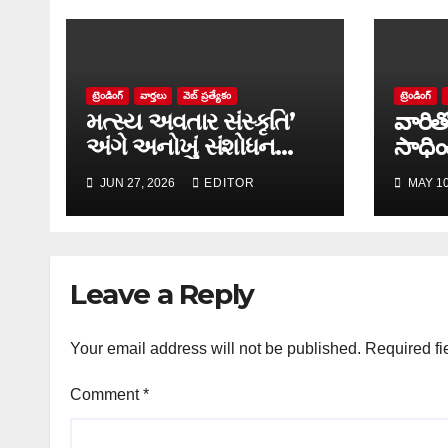
ట్రెండింగ్
వార్త‌లు
వెబ్ ప్రత్యేకం
ట్రెండింగ్
મત્સ્ય અવતાર સંસ્કૃતિ’
వారిత
અંગે અનોખું સંશોધન
సాధిం
માળખું રજૂ
JUN 27, 2026
EDITOR
MAY 10
Leave a Reply
Your email address will not be published.
Required fi
Comment
*