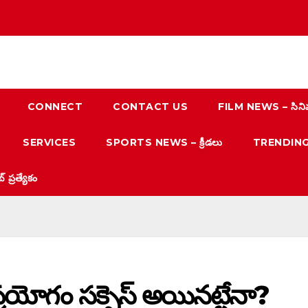
CONNECT
CONTACT US
FILM NEWS – సిని
SERVICES
SPORTS NEWS – క్రీడలు
TRENDING N
్రత్యేకం
ప్ర‌యోగం స‌క్సెస్ అయిన‌ట్టేనా?