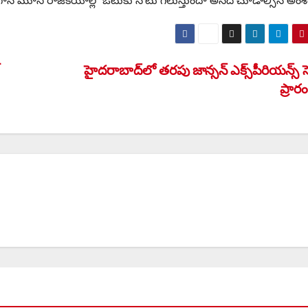
ాగానే మూస రాజకీయాల్లో ఓటుకు నోటు గెలుస్తుందా అనేదే చూడాల్సిన అంశ
హైదరాబాద్‌లో తరపు జాన్సన్ ఎక్స్‌పీరియన్స్ 
ప్రా