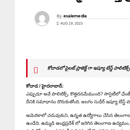
By
esalemedia
AUG 19, 2023
కోదాడలో పైలట్ ప్రాజెక్ట్ గా ఇష్యూ బేస్డ్ పాలిటిక్స్
కోదాడ / హైద‌రాబాద్:
ఎప్పుడూ అవే పాలిటిక్స్, కొత్తద‌న‌మేముంది? సొసైటీలో ఛేంజ్ 
దీనికి స‌మాధానం దొరుకుతోంది. జలగం సుధీర్ ఇష్యూ బేస్డ్ పాలి
అమెరికాలో చదువుకుని, ఉన్నత ఉద్యోగాలు చేసిన తెలంగాణ‌ మం
ఉండేది. ఉమ్మడి ఆంధ్రప్రదేశ్ లో జరిగిన తెలంగాణ ఉద్యమం,