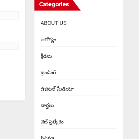
Categories
ABOUT US
ఆరోగ్యం
క్రీడలు
ట్రెండింగ్
డిజిటల్ మీడియా
వార్త‌లు
వెబ్ ప్రత్యేకం
సినిమా