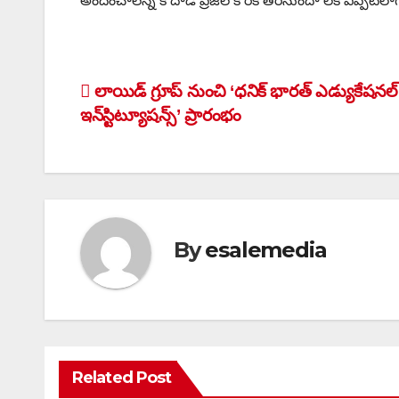
అందించాలన్న కోదాడ ప్రజల కోరిక తీరనుందా లేక ఎప్పటిల
Post
లాయిడ్ గ్రూప్ నుంచి ‘ధనిక్‌ భారత్‌ ఎడ్యుకేషనల్‌
ఇన్‌స్టిట్యూషన్స్’ ప్రారంభం
navigation
By
esalemedia
Related Post