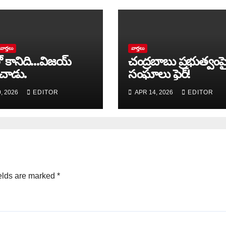
వార్త‌లు
వార్త‌లు
ో కానిది…విజయ్
చంద్రబాబు ప్రభుత్వంపై
చాడు.
సంఘాలు ఫైర్!
, 2026
EDITOR
APR 14, 2026
EDITOR
elds are marked
*