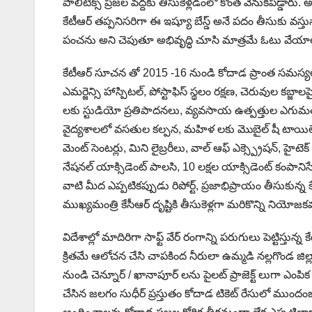
పాలిటిక్స్ ప్రజల వద్దకు తీసుకెళ్ల‌డంలో కొంత వెనుకపడ్డార
కేటీఆర్ తప్పనిసరిగా ఈ ఇష్యూ బేస్డ్ అనే పదం తీసుకు వ‌స్తున
పంచను అని చెపుతూ అభివృద్ధి చూసి మాత్రమే ఓటు వేయాలని 
కేటీఆర్ సూచన తో 2015 -16 నుండి కోదాడ ప్రాంత సమస్యల మీద
ఎమర్జెన్సి హాస్పిటల్, పోస్టాఫిస్ స్థలం రక్షణ, చెరువుల కబ్
లకు స్టుడియో ప్రతిపాదనలు, వ్యవసాయ ఉత్పత్తుల ఎగుమ
వైద్యశాలలో వసతుల కల్పన, మహిళ లకు మొబైల్ షీ టాయిలెట్ లు,
మెంట్ సెంటర్లు, మిని లైబ్రరీలు, వాల్ ఆఫ్ ఎక్స్ప్రెషన్, హైట
నేషనల్ యాక్సిడెంట్ పాలసి, 10 లక్షల యాక్సిడెంట్ కంపానిస
వాటి మీద ఎప్పటికప్పుడు రిపోర్ట్, ప్రజాభిప్రాయం తీసుకున్న కే
ముఖ్యమంత్రి కేసీఆర్ దృష్టికి తీసుకెళ్ల‌గా మ‌రికొన్ని నియోజకవర్
విదేశాల్లో మాదిరిగా సాఫ్ట్ వేర్ రంగాన్ని పరుగులు పెట్టిస్తున్
క్రిత‌మే ఆలోచన చేసి చాపకింద నీరులా ఉమ్మడి నల్లగొండ జిల్ల
నుండి చెన్నూర్ / ఖానాపూర్ లను పైలట్ ప్రాజెక్ట్ లుగా ఎం
చేసిన జలగం సుధీర్ ప్రస్తుతం కోదాడ టికెట్ రేసులో ముందంజలో 