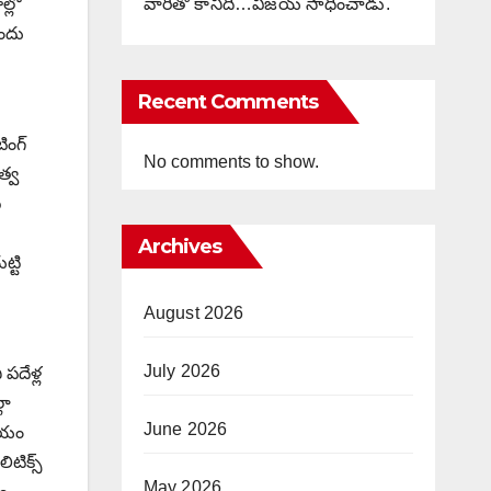
వారితో కానిది…విజయ్ సాధించాడు.
్లో
మందు
Recent Comments
ింగ్
No comments to show.
త్వ
్
Archives
్టి
August 2026
July 2026
ప‌దేళ్ల
లా
June 2026
కీయం
ిటిక్స్
May 2026