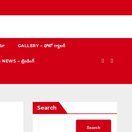
మా
GALLERY – ఫోటో గ్యాలరీ
EWS – ట్రెండింగ్
Search
Search