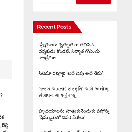
Recent Posts
-ప్రేక్షకులకు కృతజ్ఞతలు తెలిపిన
దర్శకుడు కొండల్, నిర్మాత గోవిందు
కాండ్రేగుల
సినిమా రివ్యూ: ‘అదే నీవు అదే నేను’
મત્સ્ય અવતાર સંસ્કૃતિ’ અંગે અનોખું
સંશોધન માળખું રજૂ
ా?
హృదయాలను హత్తుకునేందుకు వస్తోన్న
ిక
‘ప్రేమ డైరీలో చివరి పేజీలు’
ేస్డ్