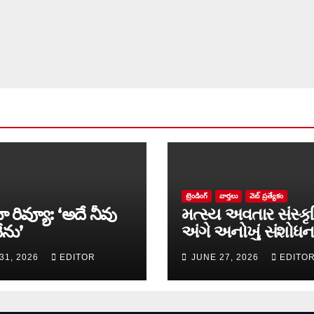
ట్రెండింగ్
వార్త‌లు
వెబ్ ప్రత్యేకం
ా రివ్యూ: ‘అదే నీవు
મત્સ્ય અવતાર સંસ્કૃ
ేను’
અંગે અનોખું સંશોધન
માળખું રજૂ
31, 2026
EDITOR
JUNE 27, 2026
EDITO