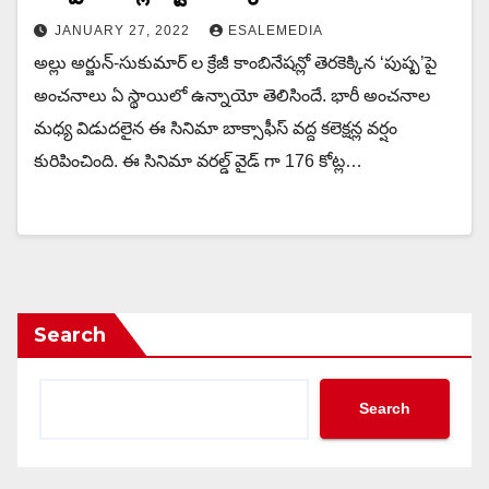
JANUARY 27, 2022
ESALEMEDIA
అల్లు అర్జున్-సుకుమార్ ల క్రేజీ కాంబినేషన్లో తెరకెక్కిన ‘పుష్ప’పై
అంచనాలు ఏ స్థాయిలో ఉన్నాయో తెలిసిందే. భారీ అంచనాల
మధ్య విడుదలైన ఈ సినిమా బాక్సాఫీస్ వద్ద కలెక్షన్ల వర్షం
కురిపించింది. ఈ సినిమా వరల్డ్ వైడ్ గా 176 కోట్ల…
Search
Search