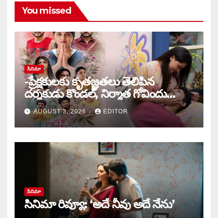
You missed
సినిమా
-ప్రేక్షకులకు కృతజ్ఞతలు తెలిపిన
దర్శకుడు కొండల్, నిర్మాత గోవిందు
కాండ్రేగుల
AUGUST 3, 2026
EDITOR
సినిమా
సినిమా రివ్యూ: ‘అదే నీవు అదే నేను’