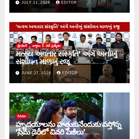
JULY 31, 2026
EDITOR
ట్రెండింగ్
వార్త‌లు
వెబ్ ప్రత్యేకం
મત્સ્ય અવતાર સંસ્કૃતિ’ અંગે અનોખું
સંશોધન માળખું રજૂ
JUNE 27, 2026
EDITOR
సినిమా
హృదయాలను హత్తుకునేందుకు వస్తోన్న
‘ప్రేమ డైరీలో చివరి పేజీలు’