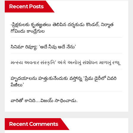
Recent Posts
-ప్రేక్షకులకు కృతజ్ఞతలు తెలిపిన దర్శకుడు కొండల్, నిర్మాత
గోవిందు కాండ్రేగుల
సినిమా రివ్యూ: ‘అదే నీవు అదే నేను’
મત્સ્ય અવતાર સંસ્કૃતિ’ અંગે અનોખું સંશોધન માળખું રજૂ
హృదయాలను హత్తుకునేందుకు వస్తోన్న ‘ప్రేమ డైరీలో చివరి
పేజీలు’
వారితో కానిది…విజయ్ సాధించాడు.
Recent Comments