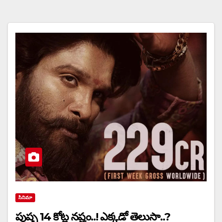
సినిమా
పుష్ప 14 కోట్ల నష్టం..! ఎక్కడో తెలుసా..?