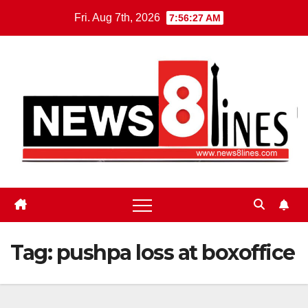
Skip
Fri. Aug 7th, 2026
7:56:28 AM
to
content
Tag:
pushpa loss at boxoffice