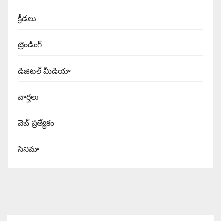
క్రీడలు
ట్రెండింగ్
డిజిటల్ మీడియా
వార్త‌లు
వెబ్ ప్రత్యేకం
సినిమా