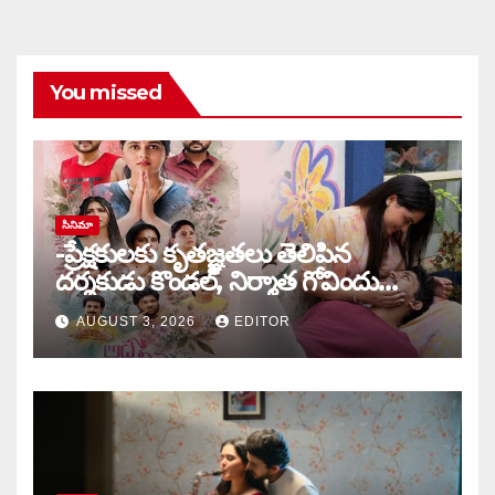
You missed
సినిమా
-ప్రేక్షకులకు కృతజ్ఞతలు తెలిపిన
దర్శకుడు కొండల్, నిర్మాత గోవిందు
కాండ్రేగుల
AUGUST 3, 2026
EDITOR