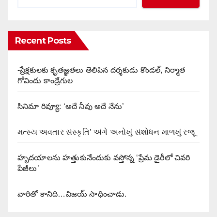
Recent Posts
-ప్రేక్షకులకు కృతజ్ఞతలు తెలిపిన దర్శకుడు కొండల్, నిర్మాత
గోవిందు కాండ్రేగుల
సినిమా రివ్యూ: ‘అదే నీవు అదే నేను’
મત્સ્ય અવતાર સંસ્કૃતિ’ અંગે અનોખું સંશોધન માળખું રજૂ
హృదయాలను హత్తుకునేందుకు వస్తోన్న ‘ప్రేమ డైరీలో చివరి
పేజీలు’
వారితో కానిది…విజయ్ సాధించాడు.