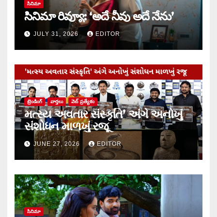
సినిమా
సినిమా రివ్యూ: ‘అదే నీవు అదే నేను’
JULY 31, 2026
EDITOR
ట్రెండింగ్
వార్త‌లు
వెబ్ ప్రత్యేకం
મત્સ્ય અવતાર સંસ્કૃતિ’ અંગે અનોખું
સંશોધન માળખું રજૂ
JUNE 27, 2026
EDITOR
సినిమా