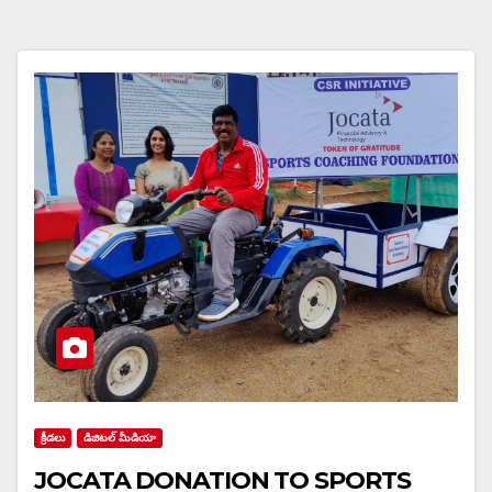
క్రీడలు
డిజిటల్ మీడియా
JOCATA DONATION TO SPORTS