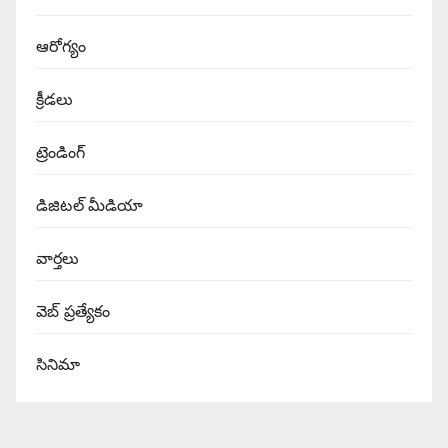
ఆరోగ్యం
క్రీడలు
ట్రెండింగ్
డిజిటల్ మీడియా
వార్త‌లు
వెబ్ ప్రత్యేకం
సినిమా