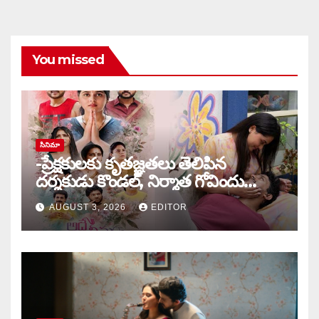
You missed
సినిమా
-ప్రేక్షకులకు కృతజ్ఞతలు తెలిపిన
దర్శకుడు కొండల్, నిర్మాత గోవిందు
కాండ్రేగుల
AUGUST 3, 2026
EDITOR