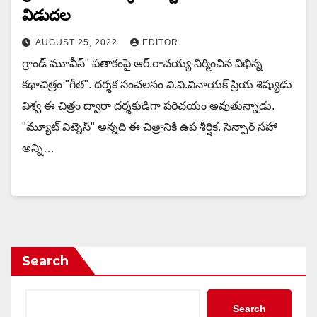
విడుదల
AUGUST 25, 2022
EDITOR
గ్రాండ్ మూవీస్" పతాకంపై ఆర్.రాచయ్య నిర్మించిన విభిన్న
కథాచిత్రం "గీత". దర్శక సంచలనం వి.వి.వినాయక్ ప్రియ శిష్యుడు
విశ్వ ఈ చిత్రం ద్వారా దర్శకుడిగా పరిచయం అవుతున్నాడు.
"మ్యూట్ విట్నెస్" అన్నది ఈ చిత్రానికి ఉప శీర్షిక. సెన్సార్ సహా
అన్ని…
Search
Search