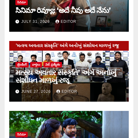
సినిమా
సినిమా రివ్యూ: ‘అదే నీవు అదే నేను’
JULY 31, 2026
EDITOR
ట్రెండింగ్
వార్త‌లు
వెబ్ ప్రత్యేకం
મત્સ્ય અવતાર સંસ્કૃતિ’ અંગે અનોખું
સંશોધન માળખું રજૂ
JUNE 27, 2026
EDITOR
సినిమా