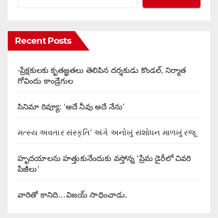
Recent Posts
-ప్రేక్షకులకు కృతజ్ఞతలు తెలిపిన దర్శకుడు కొండల్, నిర్మాత
గోవిందు కాండ్రేగుల
సినిమా రివ్యూ: ‘అదే నీవు అదే నేను’
મત્સ્ય અવતાર સંસ્કૃતિ’ અંગે અનોખું સંશોધન માળખું રજૂ
హృదయాలను హత్తుకునేందుకు వస్తోన్న ‘ప్రేమ డైరీలో చివరి
పేజీలు’
వారితో కానిది…విజయ్ సాధించాడు.