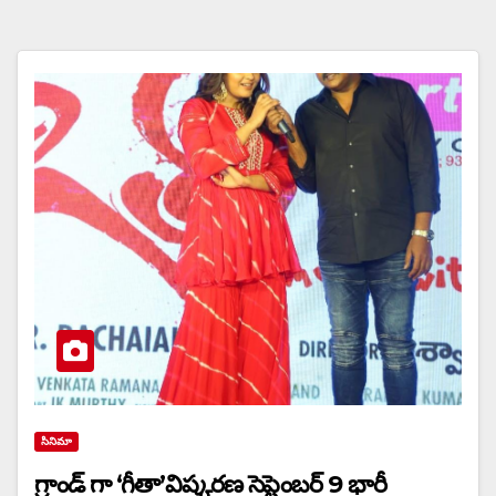
సినిమా
గ్రాండ్ గా ‘గీతా’విష్కరణ సెప్టెంబర్ 9 భారీ