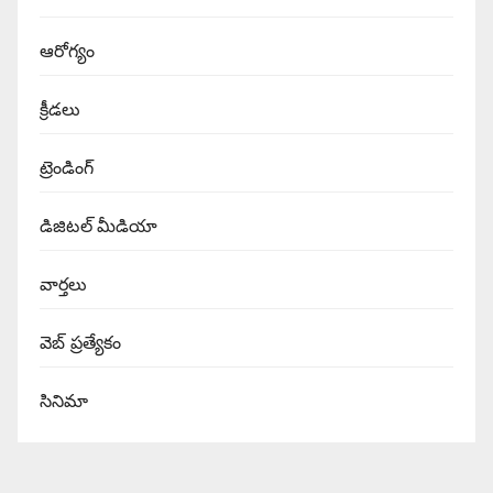
ఆరోగ్యం
క్రీడలు
ట్రెండింగ్
డిజిటల్ మీడియా
వార్త‌లు
వెబ్ ప్రత్యేకం
సినిమా