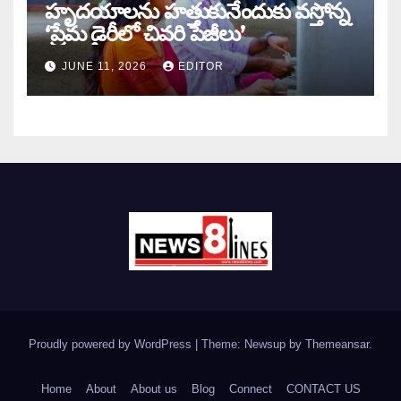
హృదయాలను హత్తుకునేందుకు వస్తోన్న
‘ప్రేమ డైరీలో చివరి పేజీలు’
JUNE 11, 2026
EDITOR
Proudly powered by WordPress
|
Theme: Newsup by
Themeansar
.
Home
About
About us
Blog
Connect
CONTACT US