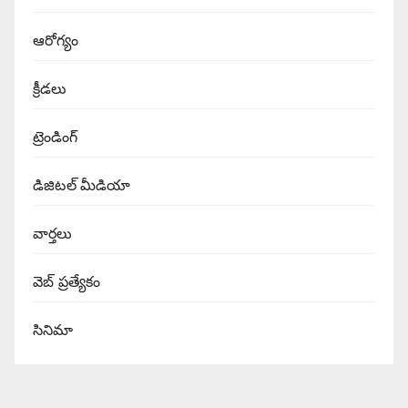
ఆరోగ్యం
క్రీడలు
ట్రెండింగ్
డిజిటల్ మీడియా
వార్త‌లు
వెబ్ ప్రత్యేకం
సినిమా