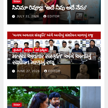
సినిమా
సినిమా రివ్యూ: ‘అదే నీవు అదే నేను’
JULY 31, 2026
EDITOR
ట్రెండింగ్
వార్త‌లు
వెబ్ ప్రత్యేకం
મત્સ્ય અવતાર સંસ્કૃતિ’ અંગે અનોખું
સંશોધન માળખું રજૂ
JUNE 27, 2026
EDITOR
సినిమా