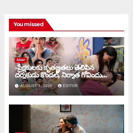
You missed
సినిమా
-ప్రేక్షకులకు కృతజ్ఞతలు తెలిపిన
దర్శకుడు కొండల్, నిర్మాత గోవిందు
కాండ్రేగుల
AUGUST 3, 2026
EDITOR