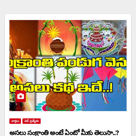
వార్త‌లు
వెబ్ ప్రత్యేకం
అసలు సంక్రాంతి అంటే ఏంటో మీకు తెలుసా..?