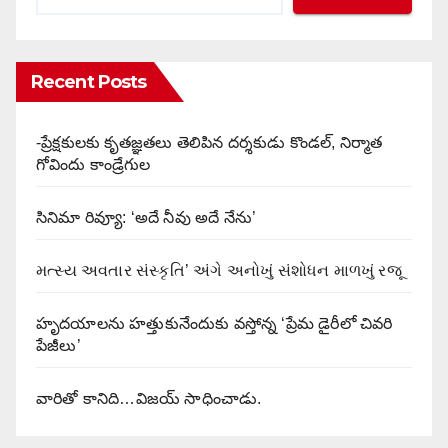
Recent Posts
-ప్రేక్షకులకు కృతజ్ఞతలు తెలిపిన దర్శకుడు కొండల్, నిర్మాత
గోవిందు కాండ్రేగుల
సినిమా రివ్యూ: ‘అదే నీవు అదే నేను’
મત્સ્ય અવતાર સંસ્કૃતિ’ અંગે અનોખું સંશોધન માળખું રજૂ
హృదయాలను హత్తుకునేందుకు వస్తోన్న ‘ప్రేమ డైరీలో చివరి
పేజీలు’
వారితో కానిది…విజయ్ సాధించాడు.