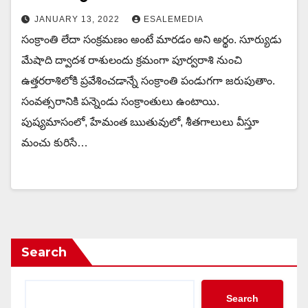
JANUARY 13, 2022
ESALEMEDIA
సంక్రాంతి లేదా సంక్రమణం అంటే మారడం అని అర్థం. సూర్యుడు
మేషాది ద్వాదశ రాశులందు క్రమంగా పూర్వరాశి నుంచి
ఉత్తరరాశిలోకి ప్రవేశించడాన్నే సంక్రాంతి పండుగగా జరుపుతాం.
సంవత్సరానికి పన్నెండు సంక్రాంతులు ఉంటాయి.
పుష్యమాసంలో, హేమంత ఋతువులో, శీతగాలులు వీస్తూ
మంచు కురిసే…
Search
Search