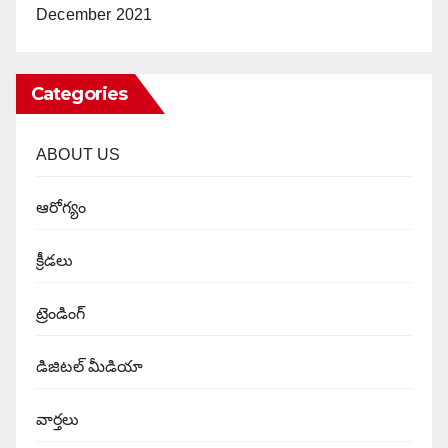
December 2021
Categories
ABOUT US
ఆరోగ్యం
క్రీడలు
ట్రెండింగ్
డిజిటల్ మీడియా
వార్త‌లు