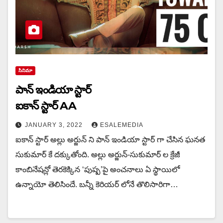
సినిమా
పాన్ ఇండియా స్టార్
ఐకాన్ స్టార్ AA
JANUARY 3, 2022
ESALEMEDIA
ఐకాన్ స్టార్ అల్లు అర్జున్ ని పాన్ ఇండియా స్టార్ గా చేసిన ఘనత
సుకుమార్ కే దక్కుతోంది. అల్లు అర్జున్-సుకుమార్ ల క్రేజీ
కాంబినేషన్లో తెరకెక్కిన ‘పుష్ప’పై అంచనాలు ఏ స్థాయిలో
ఉన్నాయో తెలిసిందే. బన్నీ కెరియర్ లోనే తొలిసారిగా…