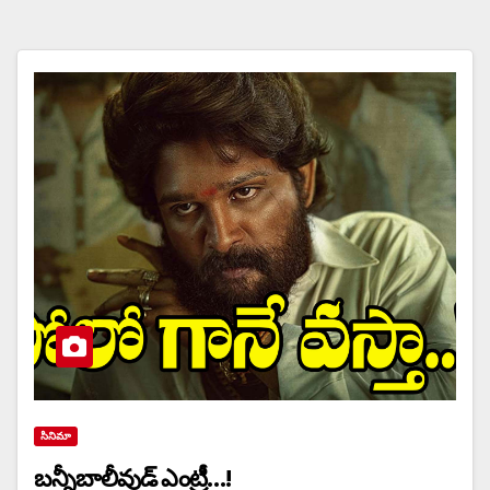
సినిమా
బన్నీబాలీవుడ్ ఎంట్రీ…!