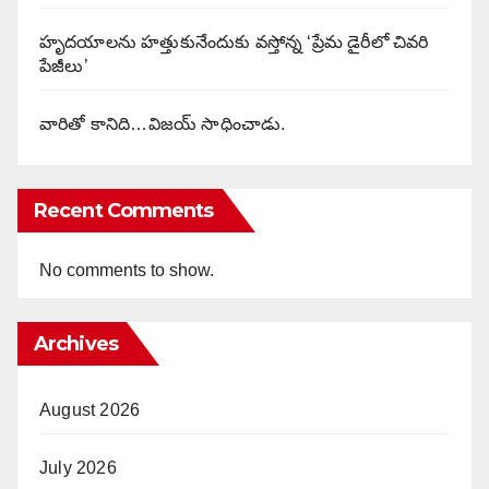
హృదయాలను హత్తుకునేందుకు వస్తోన్న ‘ప్రేమ డైరీలో చివరి
పేజీలు’
వారితో కానిది…విజయ్ సాధించాడు.
Recent Comments
No comments to show.
Archives
August 2026
July 2026