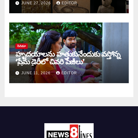
JUNE 27, 2026
EDITOR
సినిమా
హృదయాలను హత్తుకునేందుకు వస్తోన్న
‘ప్రేమ డైరీలో చివరి పేజీలు’
JUNE 11, 2026
EDITOR