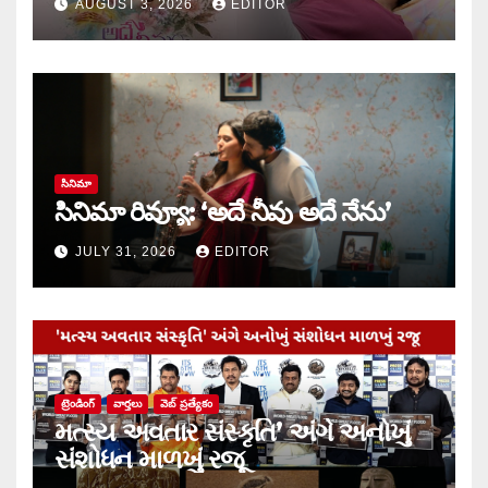
AUGUST 3, 2026
EDITOR
సినిమా
సినిమా రివ్యూ: ‘అదే నీవు అదే నేను’
JULY 31, 2026
EDITOR
ట్రెండింగ్
వార్త‌లు
వెబ్ ప్రత్యేకం
મત્સ્ય અવતાર સંસ્કૃતિ’ અંગે અનોખું
સંશોધન માળખું રજૂ