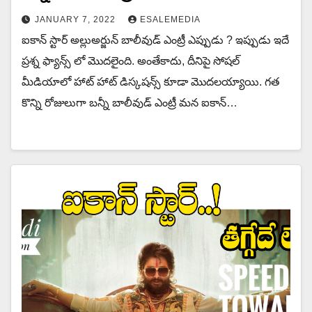
JANUARY 7, 2022
ESALEMEDIA
ఐకాన్ స్టార్ అల్లుఅర్జున్ బాలీవుడ్ ఎంట్రీ ఎప్పుడు ? ఇప్పుడు ఇదే
ప్రశ్న ఫ్యాన్స్ లో మొదలైంది. అంతేకాదు, దీనిపై సోషల్
మీడియాలో హాట్ హాట్ డిస్కషన్స్ కూడా మొదలయ్యాయి. గత
కొన్ని రోజులుగా బన్నీ బాలీవుడ్ ఎంట్రీ మన ఐకాన్…