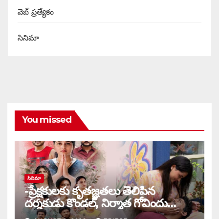
వెబ్ ప్రత్యేకం
సినిమా
You missed
సినిమా
-ప్రేక్షకులకు కృతజ్ఞతలు తెలిపిన
దర్శకుడు కొండల్, నిర్మాత గోవిందు
కాండ్రేగుల