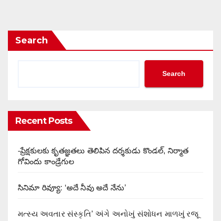
Search
Search
Recent Posts
-ప్రేక్షకులకు కృతజ్ఞతలు తెలిపిన దర్శకుడు కొండల్, నిర్మాత
గోవిందు కాండ్రేగుల
సినిమా రివ్యూ: ‘అదే నీవు అదే నేను’
મત્સ્ય અવતાર સંસ્કૃતિ’ અંગે અનોખું સંશોધન માળખું રજૂ