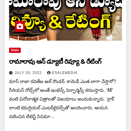
సినిమా
రామారావు ఆన్ డ్యూటీ రివ్యూ & రేటింగ్
JULY 29, 2022
ESALEMEDIA
మాస్ రాజా రవితేజ ఆల్ రౌండర్. కామెడీ ఎంత బాగా చేస్తారో?
సీరియస్ రోల్స్‌లో అంతే ఇంటెన్స్ పెర్ఫార్మన్స్ కనబస్తారు. ‘కిక్’
వంటి వినోదాత్మక చిత్రాలతో విజయాలు అందుకున్నారు. ‘క్రాక్’
లాంటి కమర్షియల్ ఎంట‌ర్‌టైన‌ర్స్‌తో అలరించారు. ఆయన
నటించిన లేటెస్ట్ సినిమా…