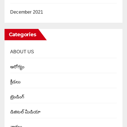
December 2021
Categories
ABOUT US
ఆరోగ్యం
క్రీడలు
ట్రెండింగ్
డిజిటల్ మీడియా
వార్త‌లు