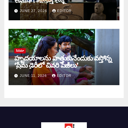
સંશોધન માળખું રજૂ
JUNE 27, 2026
EDITOR
సినిమా
హృదయాలను హత్తుకునేందుకు వస్తోన్న
‘ప్రేమ డైరీలో చివరి పేజీలు’
JUNE 11, 2026
EDITOR