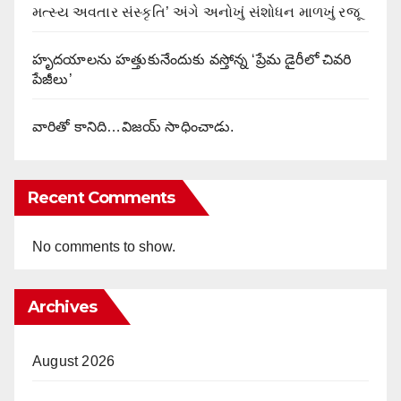
મત્સ્ય અવતાર સંસ્કૃતિ’ અંગે અનોખું સંશોધન માળખું રજૂ
హృదయాలను హత్తుకునేందుకు వస్తోన్న ‘ప్రేమ డైరీలో చివరి
పేజీలు’
వారితో కానిది…విజయ్ సాధించాడు.
Recent Comments
No comments to show.
Archives
August 2026