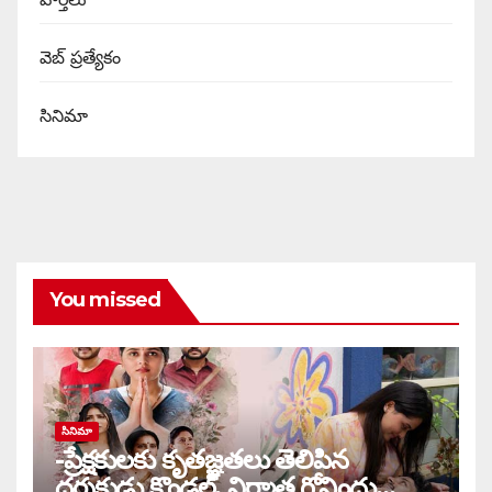
వెబ్ ప్రత్యేకం
సినిమా
You missed
సినిమా
-ప్రేక్షకులకు కృతజ్ఞతలు తెలిపిన
దర్శకుడు కొండల్, నిర్మాత గోవిందు