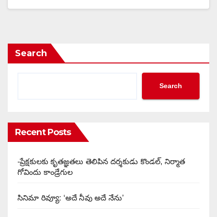
Search
Search
Recent Posts
-ప్రేక్షకులకు కృతజ్ఞతలు తెలిపిన దర్శకుడు కొండల్, నిర్మాత
గోవిందు కాండ్రేగుల
సినిమా రివ్యూ: ‘అదే నీవు అదే నేను’