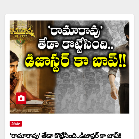
సినిమా
‘రామారావు’ తేడా కొట్టేసింది..డిజాస్టర్ కా బాప్!!