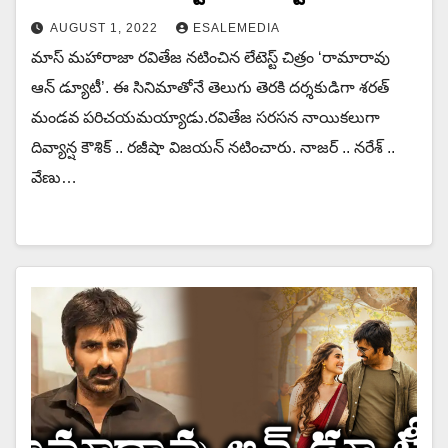
AUGUST 1, 2022
ESALEMEDIA
మాస్ మహారాజా రవితేజ నటించిన లేటెస్ట్ చిత్రం ‘రామారావు
ఆన్ డ్యూటీ’. ఈ సినిమాతోనే తెలుగు తెరకి దర్శకుడిగా శరత్
మండవ పరిచయమయ్యాడు.రవితేజ సరసన నాయికలుగా
దివ్యాన్ష కౌశిక్ .. రజీషా విజయన్ నటించారు. నాజర్ .. నరేశ్ ..
వేణు…