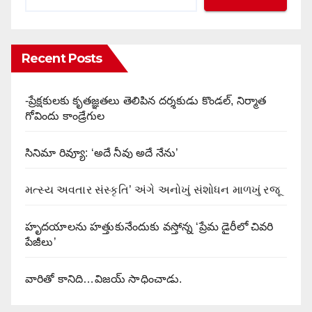
Recent Posts
-ప్రేక్షకులకు కృతజ్ఞతలు తెలిపిన దర్శకుడు కొండల్, నిర్మాత
గోవిందు కాండ్రేగుల
సినిమా రివ్యూ: ‘అదే నీవు అదే నేను’
મત્સ્ય અવતાર સંસ્કૃતિ’ અંગે અનોખું સંશોધન માળખું રજૂ
హృదయాలను హత్తుకునేందుకు వస్తోన్న ‘ప్రేమ డైరీలో చివరి
పేజీలు’
వారితో కానిది…విజయ్ సాధించాడు.