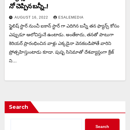
నో చెప్పిన బన్నీ..!
AUGUST 16, 2022
ESALEMEDIA
స్టైలిష్ స్టార్ నుంచీ ఐకాన్ స్టార్ గా ఎదిగిన బన్నీ తన ఫ్యాన్స్ కోసం
ఎప్పుడూ ఆలోచిస్తునే ఉంటాడు. అంతేకాదు, తనతో పాటుగా
కెరియర్ ప్రారంభించిన వాళ్లు ఎక్కడైనా వెనకబడిపోతే వారిని
ప్రోత్సహిస్తుంటాడు కూడా. పుష్ప సినిమాతో దేశవ్యాప్తంగా క్రేజ్
ని…
Search
Search