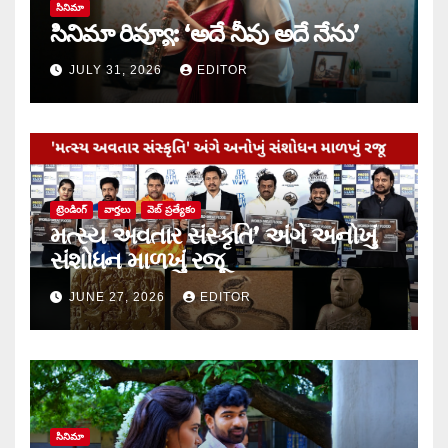
సినిమా
సినిమా రివ్యూ: ‘అదే నీవు అదే నేను’
JULY 31, 2026
EDITOR
ట్రెండింగ్
వార్త‌లు
వెబ్ ప్రత్యేకం
મત્સ્ય અવતાર સંસ્કૃતિ’ અંગે અનોખું
સંશોધન માળખું રજૂ
JUNE 27, 2026
EDITOR
సినిమా