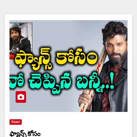
సినిమా
ఫ్యాన్స్ కోసం