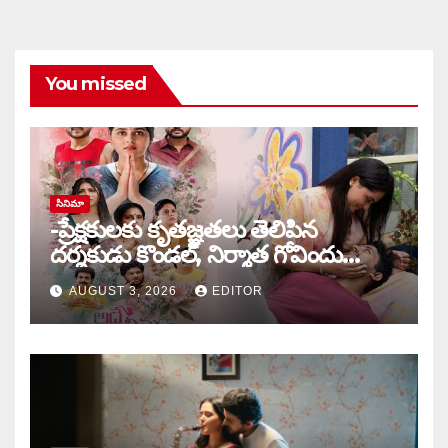
You missed
సినిమా
-ప్రేక్షకులకు కృతజ్ఞతలు తెలిపిన
దర్శకుడు కొండల్, నిర్మాత గోవిందు
కాండ్రేగుల
AUGUST 3, 2026
EDITOR