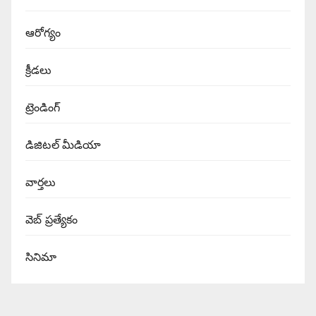
ఆరోగ్యం
క్రీడలు
ట్రెండింగ్
డిజిటల్ మీడియా
వార్త‌లు
వెబ్ ప్రత్యేకం
సినిమా